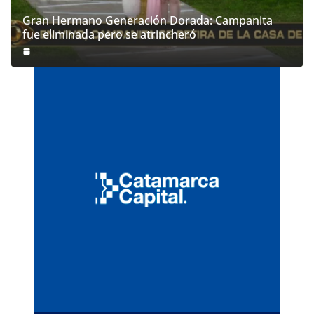
Gran Hermano Generación Dorada: Campanita
fue eliminada pero se atrincheró