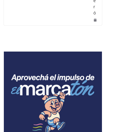
e
r
ó