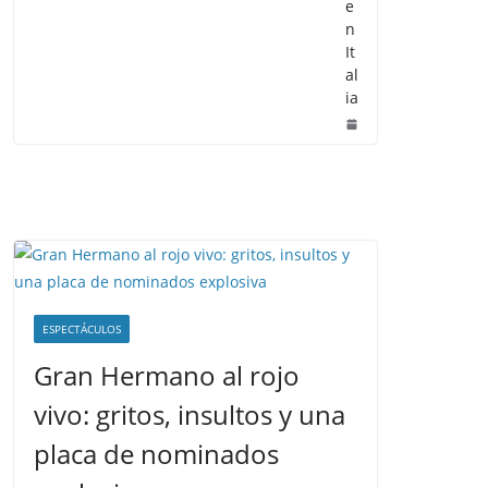
e
n
It
al
ia
ESPECTÁCULOS
Gran Hermano al rojo
vivo: gritos, insultos y una
placa de nominados