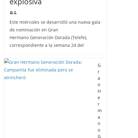
explosiva
Este miércoles se desarrolló una nueva gala
de nominación en Gran
Hermano Generación Dorada (Telefe),
correspondiente a la semana 24 del
G
r
a
n
H
e
r
m
a
n
o
G