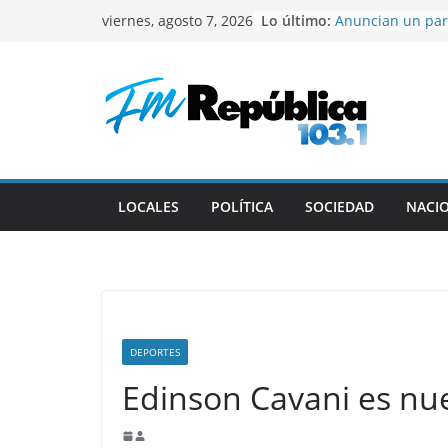
Saltar
Lo último:
Anuncian un par
viernes, agosto 7, 2026
al
universitario
Gustavo recibió 
contenido
deportistas cat
El mal momento 
Colapinto en Ital
El Senado aprobó
de la propiedad 
que retirar un c
Milei en Colomb
LOCALES
POLÍTICA
SOCIEDAD
NACI
centrada en reun
DEPORTES
Edinson Cavani es nu