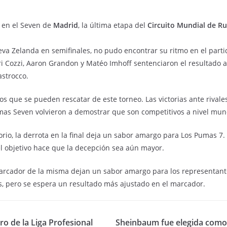
en el Seven de
Madrid
, la última etapa del
Circuito Mundial de R
eva Zelanda en semifinales, no pudo encontrar su ritmo en el parti
enri Cozzi, Aaron Grandon y Matéo Imhoff sentenciaron el resultado a
strocco.
os que se pueden rescatar de este torneo. Las victorias ante rivales
mas Seven volvieron a demostrar que son competitivos a nivel mun
rio, la derrota en la final deja un sabor amargo para Los Pumas 7.
n el objetivo hace que la decepción sea aún mayor.
marcador de la misma dejan un sabor amargo para los representante
s, pero se espera un resultado más ajustado en el marcador.
ro de la Liga Profesional
Sheinbaum fue elegida como 