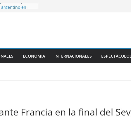
ue Brasil quiere
 argentino en
Tigre vs. Belgrano
Boca vs.
 las 19
eo Clausura 2026
e confirmadas: el
ONALES
ECONOMÍA
INTERNACIONALES
ESPECTÁCULO
n el Estadio
ando Maradona
lético San Luis,
p desde las 20:30
nte Francia en la final del S