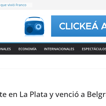
que vivió Franco
ia
i, padre de Lionel
aís tras los viajes a
bia
rta fecha del
a reconocidos
amarqueños
ONALES
ECONOMÍA
INTERNACIONALES
ESPECTÁCULO
te en La Plata y venció a Bel