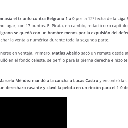
mnasia el triunfo contra Belgrano 1 a 0
por la 12º fecha de la
Liga 
o lugar, con 17 puntos. El Pirata, en cambio, redactó otro capítul
lgrano se quedó con un hombre menos por la expulsión del defe
vechar la ventaja numérica durante toda la segunda parte.
nerse en ventaja. Primero,
Matías Abaldo
sacó un remate desde af
lló en el fondo celeste, se perfiló para la pierna derecha e hizo te
Marcelo Méndez mandó a la cancha a Lucas Castro
y encontró la c
un derechazo rasante y clavó la pelota en un rincón para el 1-0 de