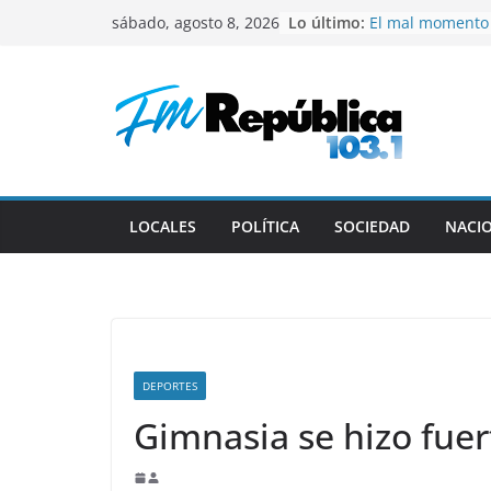
Saltar
Lo último:
El mal momento 
sábado, agosto 8, 2026
al
Colapinto en Ital
Murió Jorge Mess
contenido
Messi
Milei vuelve al p
Ecuador y Colom
Comienza la cua
Torneo Clausura
Gustavo recibió 
deportistas cat
LOCALES
POLÍTICA
SOCIEDAD
NACI
DEPORTES
Gimnasia se hizo fuer