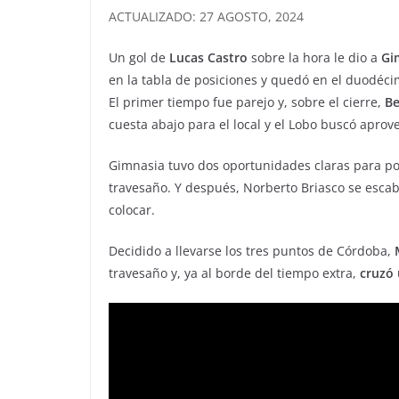
ACTUALIZADO: 27 AGOSTO, 2024
Un gol de
Lucas Castro
sobre la hora le dio a
Gi
en la tabla de posiciones y quedó en el duodécim
El primer tiempo fue parejo y, sobre el cierre,
Be
cuesta abajo para el local y el Lobo buscó apro
Gimnasia tuvo dos oportunidades claras para po
travesaño. Y después, Norberto Briasco se escabu
colocar.
Decidido a llevarse los tres puntos de Córdoba,
travesaño y, ya al borde del tiempo extra,
cruzó 