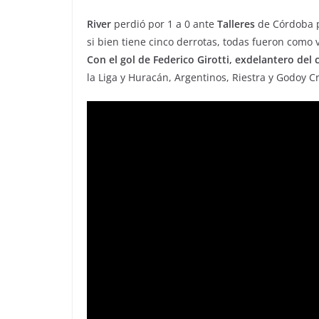
River
perdió por 1 a 0 ante
Talleres
de Córdoba p
si bien tiene cinco derrotas, todas fueron como v
Con el gol de Federico Girotti, exdelantero del 
la Liga y Huracán, Argentinos, Riestra y Godoy Cr