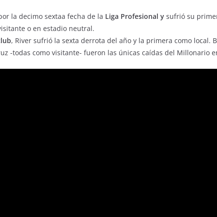
or la decimo sextaa fecha de la
Liga Profesional y
sufrió su primer
isitante o en estadio neutral.
club
, River sufrió la sexta derrota del año y la primera como local
uz -todas como visitante- fueron las únicas caídas del Millonario e