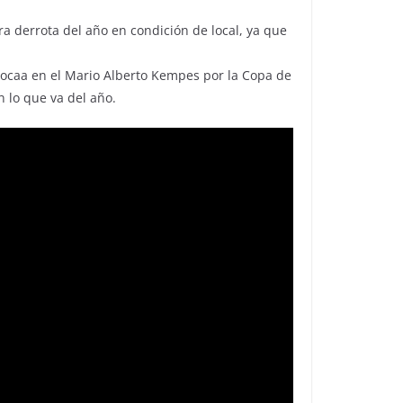
a derrota del año en condición de local, ya que
. Bocaa en el Mario Alberto Kempes por la Copa de
n lo que va del año.