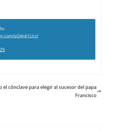
do.
tter.com/qOAnK1UczI
025
 el cónclave para elegir al sucesor del papa
Francisco