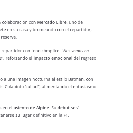
n colaboración con
Mercado Libre,
uno de
ete en su casa y bromeando con el repartidor,
 reserva
.
l repartidor con tono cómplice: “
Nos vemos en
s”
, reforzando el
impacto emocional
del regreso
nto a una imagen nocturna al estilo Batman, con
s Colapinto ‘culiao’”, alimentando el entusiasmo
as
en el
asiento de Alpine
. Su
debut
será
narse su lugar definitivo en la F1.