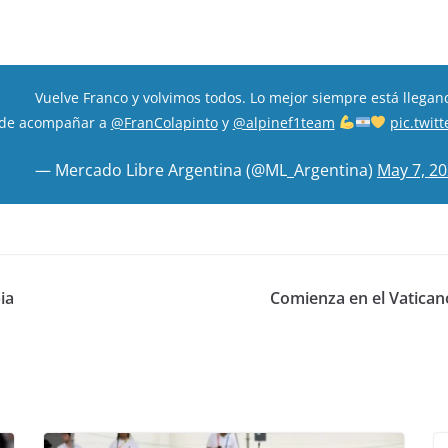
Vuelve Franco y volvimos todos. Lo mejor siempre está llegan
 de acompañar a
@FranColapinto
y
@alpinef1team
pic.twi
— Mercado Libre Argentina (@ML_Argentina)
May 7, 2
ia
Comienza en el Vaticano