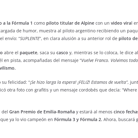
o a la Fórmula 1
como
piloto titular de Alpine
con un
video vira
l e
 cargada de humor, muestra al piloto argentino recibiendo un paqu
l envío: “
SUPLENTE
”, en clara alusión a su anterior rol de
piloto de
to
abre el
paquete
, saca su
casco
y, mientras se lo coloca, le dice a
él en pista, acompañadas del mensaje “
Vuelve Franco. Volvimos todo
ilismo.
su felicidad: “¡
Se hizo larga la espera! ¡FELIZ! Estamos de vuelta”
, ju
ó otra foto con grafitis y un mensaje cordobés que decía: “Where i
r del
Gran Premio de Emilia-Romaña
y estará al menos
cinco fech
o que ya lo vio campeón en
Fórmula 3 y Fórmula 2.
Ahora, buscará ga