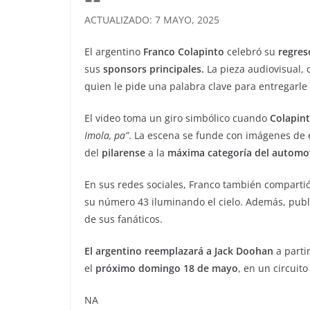
ACTUALIZADO: 7 MAYO, 2025
El argentino
Franco Colapinto
celebró su
regres
sus
sponsors principales.
La pieza audiovisual,
quien le pide una palabra clave para entregarle e
El video toma un giro simbólico cuando
Colapin
Imola, pa”
. La escena se funde con imágenes de 
del
pilarense
a la
máxima categoría del automov
En sus redes sociales, Franco también compartió 
su número 43 iluminando el cielo. Además, public
de sus fanáticos.
El argentino reemplazará a Jack Doohan
a parti
el
próximo domingo 18 de mayo
, en un circuit
NA