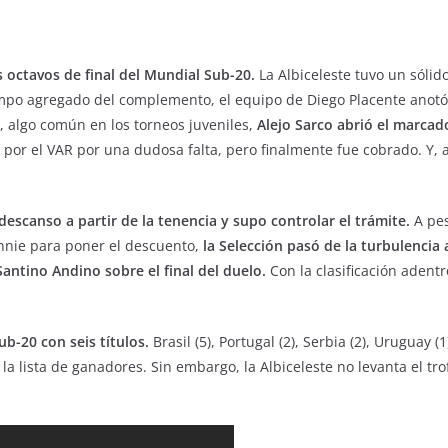
os octavos de final del Mundial Sub-20.
La Albiceleste tuvo un sólid
empo agregado del complemento, el equipo de Diego Placente anotó d
, algo común en los torneos juveniles,
Alejo Sarco abrió el marcad
o por el VAR por una dudosa falta, pero finalmente fue cobrado. Y,
escanso a partir de la tenencia y supo controlar el trámite.
A pes
Bennie para poner el descuento,
la Selección pasó de la turbulencia 
antino Andino sobre el final del duelo.
Con la clasificación adent
ub-20 con seis títulos.
Brasil (5), Portugal (2), Serbia (2), Uruguay (
an la lista de ganadores. Sin embargo, la Albiceleste no levanta el t