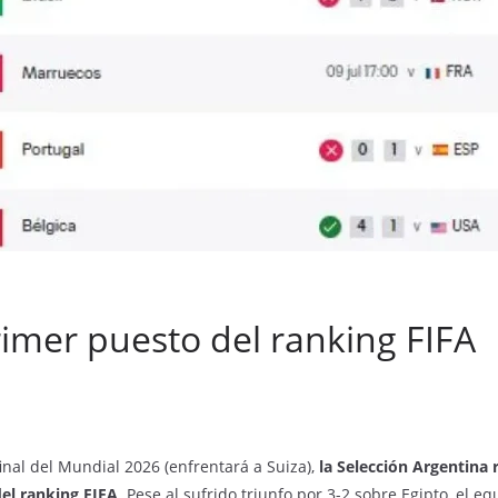
rimer puesto del ranking FIFA
nal del Mundial 2026 (enfrentará a Suiza),
la Selección Argentina
del ranking FIFA
. Pese al sufrido triunfo por 3-2 sobre Egipto, el e