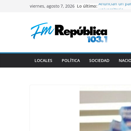
Saltar
Lo último:
Anuncian un par
viernes, agosto 7, 2026
al
universitario
Gustavo recibió 
contenido
deportistas cat
El mal momento 
Colapinto en Ital
El Senado aprobó
de la propiedad 
que retirar un c
Milei en Colomb
LOCALES
POLÍTICA
SOCIEDAD
NACI
centrada en reun