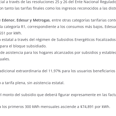
al a través de las resoluciones 25 y 26 del Ente Nacional Regulador
tanto las tarifas finales como los ingresos reconocidos a las dist
e
Edenor, Edesur y Metrogas
, entre otras categorías tarifarias co
e la categoría R1, correspondiente a los consumos más bajos, Edesu
,551 por kWh.
 estatal a través del régimen de Subsidios Energéticos Focalizados 
para el bloque subsidiado.
de asistencia para los hogares alcanzados por subsidios y establ
uales.
adicional extraordinaria del 11,97% para los usuarios beneficiarios
 tarifa plena, sin asistencia estatal.
el monto del subsidio que deberá figurar expresamente en las fact
ara los primeros 300 kWh mensuales asciende a $74,891 por kWh.