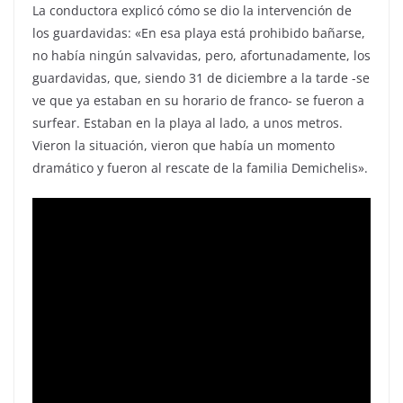
La conductora explicó cómo se dio la intervención de
los guardavidas: «En esa playa está prohibido bañarse,
no había ningún salvavidas, pero, afortunadamente, los
guardavidas, que, siendo 31 de diciembre a la tarde -se
ve que ya estaban en su horario de franco- se fueron a
surfear. Estaban en la playa al lado, a unos metros.
Vieron la situación, vieron que había un momento
dramático y fueron al rescate de la familia Demichelis».