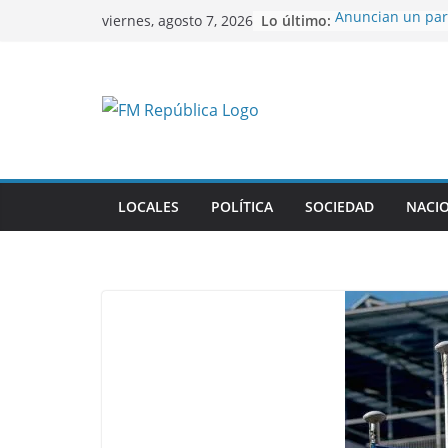
Saltar
Lo último:
Anuncian un par
viernes, agosto 7, 2026
al
universitario
Gustavo recibió 
contenido
deportistas cat
El mal momento 
Colapinto en Ital
El Senado aprobó
de la propiedad 
que retirar un c
Milei en Colomb
LOCALES
POLÍTICA
SOCIEDAD
NACI
centrada en reun