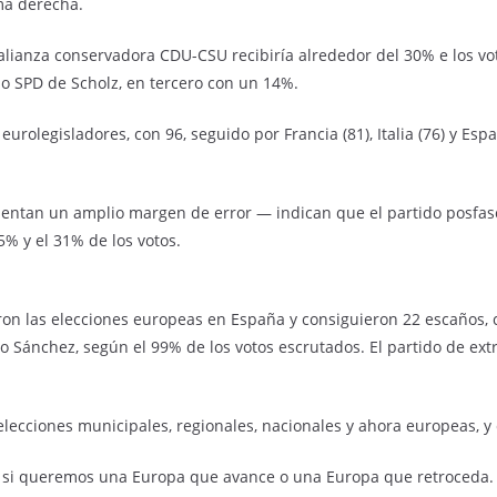
ema derecha.
lianza conservadora CDU-CSU recibiría alrededor del 30% e los vot
do SPD de Scholz, en tercero con un 14%.
olegisladores, con 96, seguido por Francia (81), Italia (76) y Espa
entan un amplio margen de error — indican que el partido posfasc
5% y el 31% de los votos.
ron las elecciones europeas en España y consiguieron 22 escaños, c
o Sánchez, según el 99% de los votos escrutados. El partido de ext
cciones municipales, regionales, nacionales y ahora europeas, y c
si queremos una Europa que avance o una Europa que retroceda. Y