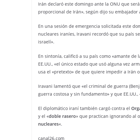
Irán declaró este domingo ante la ONU que serán
proporcional de Irán», según dijo su embajador 
En una sesión de emergencia solicitada este dom
nucleares iraníes, Iravani recordó que su país s
israelí».
En sintonía, calificó a su país como «amante de 
EE.UU., «el único estado que usó alguna vez arm
usa el «pretexto» de que quiere impedir a Irán 
Iravani lamentó que «el criminal de guerra (Ben
guerra costosa y sin fundamento» y que EE.UU., 
El diplomático iraní también cargó contra el
Org
y el «
doble rasero
» que practican ignorando al o
nucleares
«.
canal26.com