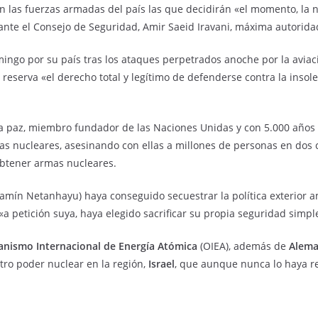
 las fuerzas armadas del país las que decidirán «el momento, la na
ante el Consejo de Seguridad, Amir Saeid Iravani, máxima autorida
ingo por su país tras los ataques perpetrados anoche por la aviac
e reserva «el derecho total y legítimo de defenderse contra la inso
la paz, miembro fundador de las Naciones Unidas y con 5.000 años d
as nucleares, asesinando con ellas a millones de personas en dos
obtener armas nucleares.
jamín Netanhayu) haya conseguido secuestrar la política exterior a
«a petición suya, haya elegido sacrificar su propia seguridad sim
anismo Internacional de Energía Atómica
(OIEA), además de
Alema
tro poder nuclear en la región,
Israel
, que aunque nunca lo haya re