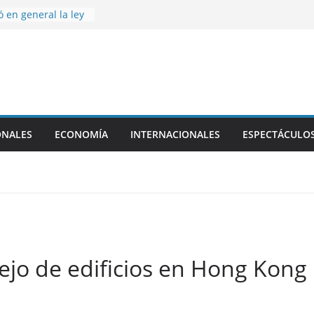
 en general la ley
privada, pero tuvo
apítulo
ia, con agenda
iones bilaterales
ta fecha del
a reconocidos
amarqueños
ONALES
ECONOMÍA
INTERNACIONALES
ESPECTÁCULO
que vivió Franco
ia
ejo de edificios en Hong Kong