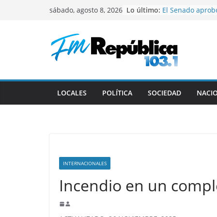
Saltar
Lo último:
El Senado aprobó
sábado, agosto 8, 2026
al
de la propiedad 
que retirar un c
contenido
Milei en Colomb
centrada en reun
Comienza la cuar
Torneo Clausura
Gustavo recibió 
deportistas cat
LOCALES
POLÍTICA
SOCIEDAD
NACI
El mal momento 
Colapinto en Ital
INTERNACIONALES
Incendio en un compl