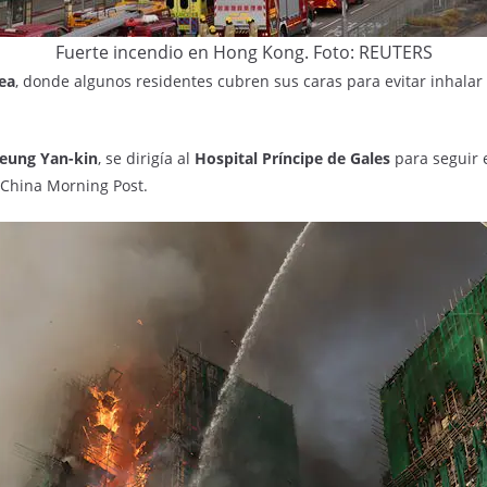
Fuerte incendio en Hong Kong.
Foto: REUTERS
ea
, donde algunos residentes cubren sus caras para evitar inhala
eung Yan-kin
, se dirigía al
Hospital Príncipe de Gales
para seguir 
 China Morning Post.