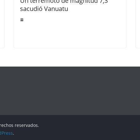
Un terremoto de magnitud 7,3
sacudió Vanuatu
erechos reservados.
dPress
.