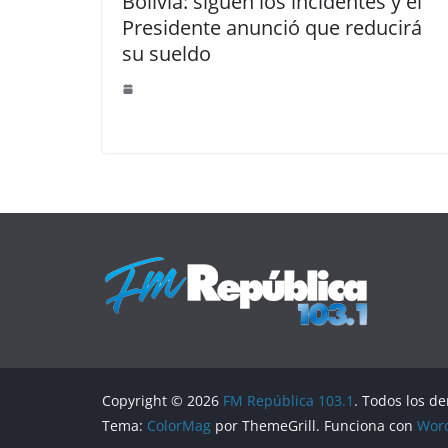
Bolivia: siguen los incidentes y el
Presidente anunció que reducirá
su sueldo
Copyright © 2026
FM República 103.1
. Todos los d
Tema:
ColorMag
por ThemeGrill. Funciona con
Wor