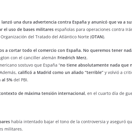
,
lanzó una dura advertencia contra España
y anunicó que va a su
r el uso de bases militares
españolas para operaciones contra Ir
 Organización del Tratado del Atlántico Norte (
OTAN
).
s a cortar todo el comercio con España.
No queremos tener nada
ton con el canciller alemán
Friedrich Merz.
americano sostuvo que España “
no tiene absolutamente nada que n
. Además,
calificó a Madrid como un aliado “terrible”
y volvió a cri
a al 5%
del PBI.
contexto de máxima tensión internacional
, en el cuarto día de gu
bares
había intentado bajar el tono de la controversia y aseguró q
s militares.