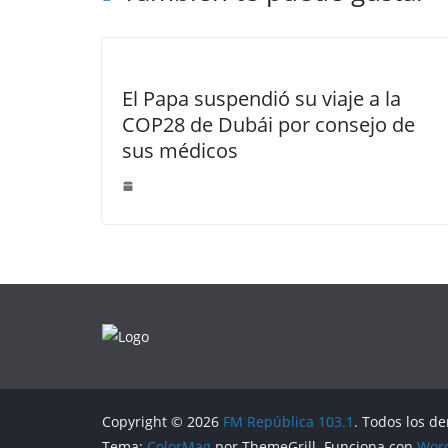
El Papa suspendió su viaje a la
COP28 de Dubái por consejo de
sus médicos
Copyright © 2026
FM República 103.1
. Todos los d
Tema:
ColorMag
por ThemeGrill. Funciona con
Wor