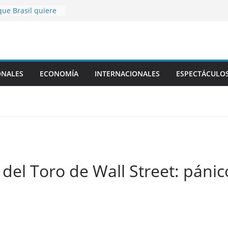
ue Brasil quiere
 argentino en
Tigre vs. Belgrano
Boca vs.
 las 19
ONALES
ECONOMÍA
INTERNACIONALES
ESPECTÁCULO
eo Clausura 2026
e confirmadas: el
n el Estadio
ando Maradona
lético San Luis,
p desde las 20:30
del Toro de Wall Street: pánic