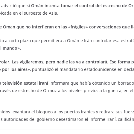
advirtió que
si
Omán
intenta tomar el control del estrecho de 
icada en el suroeste de Asia.
e Oman que no interfieran en las «frágiles» conversaciones que l
 a corto plazo que permitiera a Omán e Irán controlar esa estraté
el mundo».
rolar. Las vigilaremos, pero nadie las va a controlará. Eso forma
por los aires»
, puntualizó el mandatario estadounidense en decla
a
televisión estatal iraní
informara que había obtenido un borrador
 través de estrecho de Ormuz a los niveles previos a la guerra, en
os levantara el bloqueo a los puertos iraníes y retirara sus fuerz
las autoridades del gobierno desestimaron el informe iraní, califi