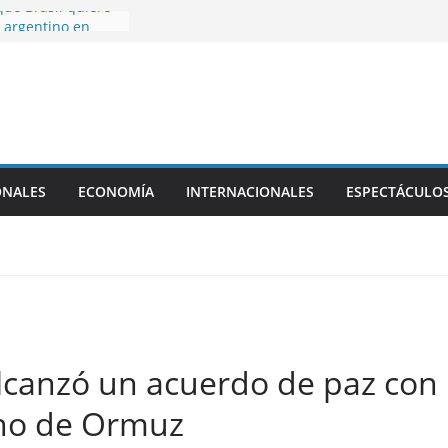
ue Brasil quiere
 argentino en
Tigre vs. Belgrano
Boca vs.
 las 19
eo Clausura 2026
e confirmadas: el
ONALES
ECONOMÍA
INTERNACIONALES
ESPECTÁCULO
n el Estadio
ando Maradona
lético San Luis,
p desde las 20:30
canzó un acuerdo de paz con I
cho de Ormuz