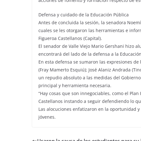
acciones de fomento y formación respecto de es
Defensa y cuidado de la Educación Pública
Antes de concluida la sesión, la senadora Noemí
cuales se les otorgaron las herramientas e inf
Figueroa Castellanos (Capital).
El senador de Valle Viejo Mario Gershani hizo al
encontrará del lado de la defensa a la Educación
En esta defensa se sumaron las expresiones de l
(Fray Mamerto Esquiú); José Alaniz Andrada (Tino
un repudio absoluto a las medidas del Gobierno
principal y herramienta necesaria.
“Hay cosas que son innegociables, como el Plan 
Castellanos instando a seguir defendiendo lo qu
Las alocuciones enfatizaron en la oportunidad y
jóvenes.