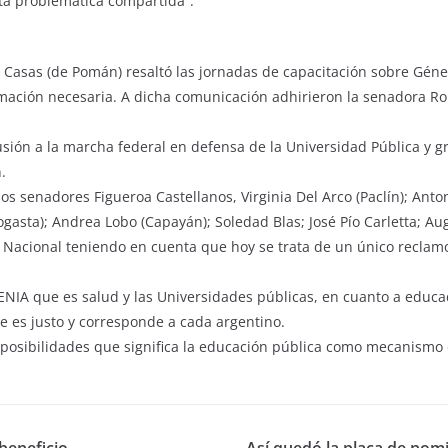
ta problemática compartida”.
 Casas (de Pomán) resaltó las jornadas de capacitación sobre Géner
ormación necesaria. A dicha comunicación adhirieron la senadora 
usión a la marcha federal en defensa de la Universidad Pública y g
.
os senadores Figueroa Castellanos, Virginia Del Arco (Paclín); Ant
gasta); Andrea Lobo (Capayán); Soledad Blas; José Pío Carletta; Au
 Nacional teniendo en cuenta que hoy se trata de un único reclamo
ENIA que es salud y las Universidades públicas, en cuanto a educa
e es justo y corresponde a cada argentino.
 posibilidades que significa la educación pública como mecanismo d