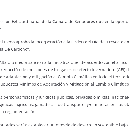
° Sesión Extraordinaria de la Cámara de Senadores que en la oport
z.
 Pleno aprobó la incorporación a la Orden del Día del Proyecto en
la De Carbono”.
lta dio media sanción a la iniciativa que, de acuerdo con el articul
educción de emisiones de los gases de efecto invernadero (GEI) den
e adaptación y mitigación al Cambio Climático en todo el territorio
esupuestos Mínimos de Adaptación y Mitigación al Cambio Climático
 personas físicas y jurídicas públicas, privadas o mixtas, nacional
géticas, agrícolas, ganaderas, de transporte, y/o mineras en sus et
 la reglamentación.
iputados sería: establecer un modelo de desarrollo sostenible baj