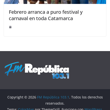
Febrero arranca a puro festival y
carnaval en toda Catamarca
Copyright © 2026
FM República 103.1
. Todos los derechos
reservados.
Tema:
ColorMag
por ThemeGrill. Funciona con
WordPress
.