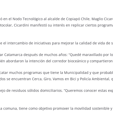
bió en el Nodo Tecnológico al alcalde de Copiapó Chile, Maglio Cic
otocolar, Cicardini manifestó su interés en replicar ciertos progr
 el intercambio de iniciativas para mejorar la calidad de vida de 
sitar Catamarca después de muchos años: “Quedé maravillado por lo
bién abordaron la intención del corredor bioceánico y compartieron
scatar muchos programas que tiene la Municipalidad y que probab
os se encuentran Cerca, Giro, Vamos en Bici y Policía Ambiental, q
jo de residuos sólidos domiciliarios. “Queremos conocer estas expe
o la comuna, tiene como objetivo promover la movilidad sostenible