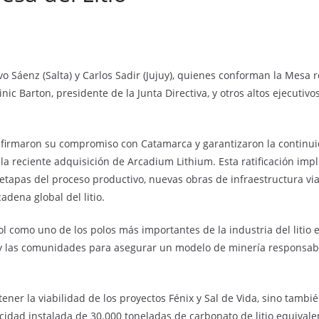
vo Sáenz (Salta) y Carlos Sadir (Jujuy), quienes conforman la Mesa 
c Barton, presidente de la Junta Directiva, y otros altos ejecutivo
eafirmaron su compromiso con Catamarca y garantizaron la continui
 la reciente adquisición de Arcadium Lithium. Esta ratificación imp
 etapas del proceso productivo, nuevas obras de infraestructura vi
adena global del litio.
l como uno de los polos más importantes de la industria del litio 
 y las comunidades para asegurar un modelo de minería responsable,
ner la viabilidad de los proyectos Fénix y Sal de Vida, sino también
dad instalada de 30.000 toneladas de carbonato de litio equivalen