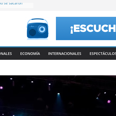
no se sacaron
uis Caputo
a Catamarca
ssi, el Inter
eagues Cup con un
Luis
ompió el silencio
ndalo con
ONALES
ECONOMÍA
INTERNACIONALES
ESPECTÁCULO
 a Estudiantes y
er triunfo en el