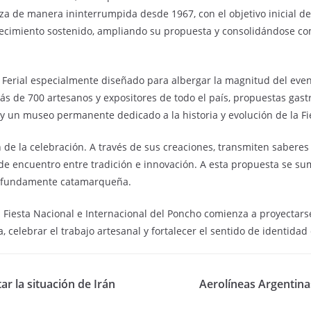
za de manera ininterrumpida desde 1967, con el objetivo inicial de
recimiento sostenido, ampliando su propuesta y consolidándose com
io Ferial especialmente diseñado para albergar la magnitud del eve
ás de 700 artesanos y expositores de todo el país, propuestas gas
a y un museo permanente dedicado a la historia y evolución de la Fi
 de la celebración. A través de sus creaciones, transmiten saberes
e encuentro entre tradición e innovación. A esta propuesta se suma
 profundamente catamarqueña.
la Fiesta Nacional e Internacional del Poncho comienza a proyecta
 celebrar el trabajo artesanal y fortalecer el sentido de identidad 
r la situación de Irán
Aerolíneas Argentina