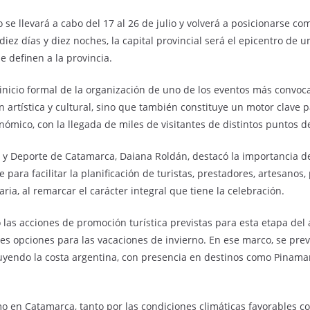
 se llevará a cabo del 17 al 26 de julio y volverá a posicionarse com
diez días y diez noches, la capital provincial será el epicentro de 
e definen a la provincia.
inicio formal de la organización de uno de los eventos más convocan
artística y cultural, sino que también constituye un motor clave p
nómico, con la llegada de miles de visitantes de distintos puntos del
mo y Deporte de Catamarca, Daiana Roldán, destacó la importancia d
e para facilitar la planificación de turistas, prestadores, artesanos
aria, al remarcar el carácter integral que tiene la celebración.
as acciones de promoción turística previstas para esta etapa del añ
s opciones para las vacaciones de invierno. En ese marco, se prev
luyendo la costa argentina, con presencia en destinos como Pinam
mo en Catamarca, tanto por las condiciones climáticas favorables co