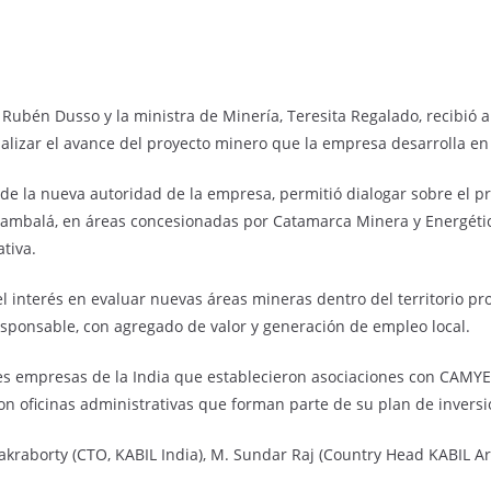
r Rubén Dusso y la ministra de Minería, Teresita Regalado, recibió 
lizar el avance del proyecto minero que la empresa desarrolla en 
de la nueva autoridad de la empresa, permitió dialogar sobre el pr
 Fiambalá, en áreas concesionadas por Catamarca Minera y Energét
ativa.
 interés en evaluar nuevas áreas mineras dentro del territorio prov
ponsable, con agregado de valor y generación de empleo local.
es empresas de la India que establecieron asociaciones con CAMYEN
n oficinas administrativas que forman parte de su plan de inversió
kraborty (CTO, KABIL India), M. Sundar Raj (Country Head KABIL A