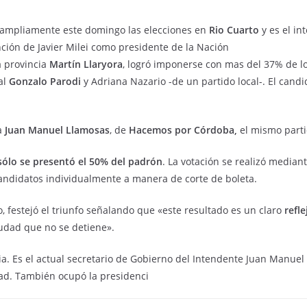
ampliamente este domingo las elecciones en
Rio Cuarto
y es el i
ción de Javier Milei como presidente de la Nación
a provincia
Martín Llaryora
, logró imponerse con mas del 37% de l
al
Gonzalo Parodi
y Adriana Nazario -de un partido local-. El candi
 a
Juan Manuel Llamosas
, de
Hacemos por Córdoba,
el mismo parti
ólo se presentó el 50% del padrón
. La votación se realizó median
candidatos individualmente a manera de corte de boleta.
 festejó el triunfo señalando que «este resultado es un claro
refle
udad que no se detiene».
a. Es el actual secretario de Gobierno del Intendente Juan Manuel
dad. También ocupó la presidenci