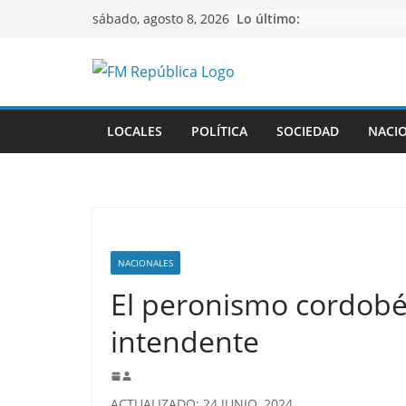
Saltar
Lo último:
sábado, agosto 8, 2026
al
contenido
LOCALES
POLÍTICA
SOCIEDAD
NACI
NACIONALES
El peronismo cordobé
intendente
ACTUALIZADO: 24 JUNIO, 2024