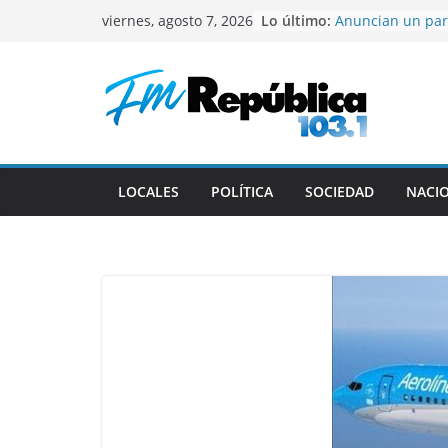
Saltar
Lo último:
Anuncian un par
viernes, agosto 7, 2026
al
universitario
Gustavo recibió 
contenido
deportistas cat
El mal momento 
Colapinto en Ital
El Senado aprobó
de la propiedad 
que retirar un c
LOCALES
POLÍTICA
SOCIEDAD
NACI
Milei en Colomb
centrada en reun