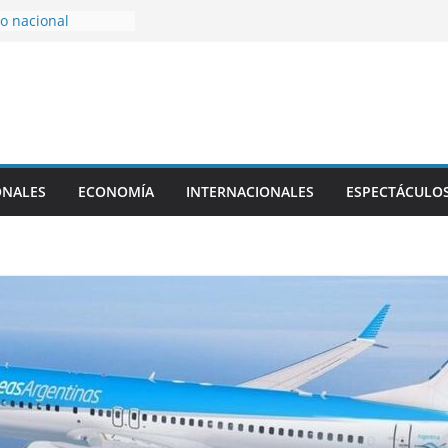
o nacional
a reconocidos
amarqueños
que vivió Franco
ia
 en general la ley
privada, pero tuvo
apítulo
ONALES
ECONOMÍA
INTERNACIONALES
ESPECTÁCULO
ia, con agenda
iones bilaterales