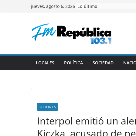
Saltar
Lo último:
jueves, agosto 6, 2026
al
contenido
LOCALES
POLÍTICA
SOCIEDAD
NACI
POLICIALES
Interpol emitió un al
Kiczka, acusado de pe