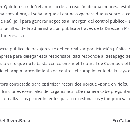
vier Quinteros criticó el anuncio de la creación de una empresa esta
na consultora, al señalar que el anuncio «genera dudas sobre la co
e Raúl Jalil para generar negocios al margen del control público».
 facultad de la administración pública a través de la Dirección Pro
 innecesaria.
orte público de pasajeros se deben realizar por licitación pública
mpresa para delegar esta responsabilidad responde al desapego de
 está visto que no le basta con colonizar el Tribunal de Cuentas y e
do el propio procedimiento de control, el cumplimiento de la Ley» c
ltora contratada para optimizar recorridos porque «pone en ridícul
n funciones esenciales del organismo». «De manera cabe preguntar
 va a realizar los procedimientos para concesionarlos y tampoco va a
del River-Boca
En Cata