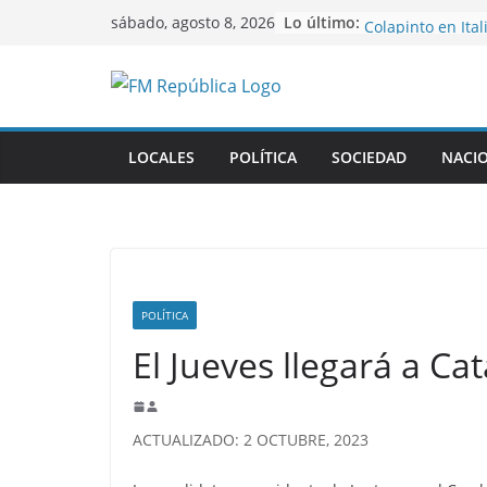
Saltar
El mal momento 
Lo último:
sábado, agosto 8, 2026
Colapinto en Ital
al
Murió Jorge Mess
contenido
Messi
Milei vuelve al pa
Ecuador y Colom
Comienza la cuar
LOCALES
POLÍTICA
SOCIEDAD
NACI
Torneo Clausura
Gustavo recibió 
deportistas cat
POLÍTICA
El Jueves llegará a Ca
ACTUALIZADO: 2 OCTUBRE, 2023