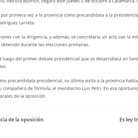
o, Patricia Bullrich, llegará este jueves 5 de octubre a Catamarca,
 por primera vez a la provincia como precandidata a la presidencia
odríguez Larreta.
ones con la dirigencia, y además, se concretaría un acto con la mil
 obtenido durante las elecciones primarias.
á luego del primer debate presidencial que se desarrollará en Sant
les.
como precandidata presidencial, su última visita a la provincia hab
su compañero de fórmula, el mendocino Luis Petri. En esa oportun
locales de la oposición.
cia de la oposición
Es ley 