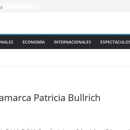
que vivió Franco
ia
i, padre de Lionel
ís tras los viajes a
bia
ta fecha del
ONALES
ECONOMÍA
INTERNACIONALES
ESPECTÁCULO
a reconocidos
amarqueños
tamarca Patricia Bullrich