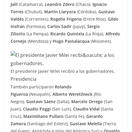
Jalil
(Catamarca),
Leandro Zdero
(Chaco),
Ignacio
Torres
(Chubut),
Martín Llaryora
(Córdoba),
Gustavo
Valdés
(Corrientes),
Rogelio Frigerio
(Entre Ríos),
Gildo
Insfrán
(Formosa),
Carlos Sadir
(Jujuy),
Sergio
Ziliotto
(La Pampa),
Ricardo Quintela
(La Rioja),
Alfredo
Cornejo
(Mendoza) y
Hugo Passalacqua
(Misiones).
El presidente Javier Milei recibió a los gobernadores.
Presidencia
También participaron
Rolando
Figueroa
(Neuquén),
Alberto Weretilneck
(Río
Negro),
Gustavo Sáenz
(Salta),
Marcelo
Orrego
(San
Juan),
Claudio Poggi
(San Luis),
Claudio Vidal
(Santa
Cruz),
Maximiliano Pullaro
(Santa Fe),
Gerardo
Zamora
(Santiago del Estero),
Gustavo Melella
(Tierra
del Fuego, Antártida e Islas del Atlántico Sur) y
Osvaldo