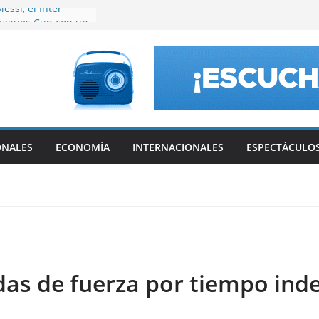
essi, el Inter
Leagues Cup con un
 Luis
ergencia en El
erte temporal de
ronograma de la
obre la venta de
eros, qué vota el
ONALES
ECONOMÍA
INTERNACIONALES
ESPECTÁCULO
ves
Luis Caputo
 a Catamarca
s de fuerza por tiempo ind