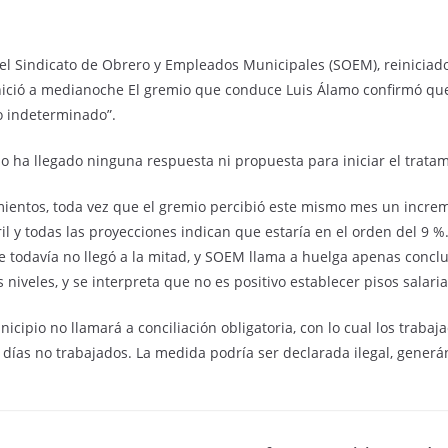
y el Sindicato de Obrero y Empleados Municipales (SOEM), reiniciad
nició a medianoche El gremio que conduce Luis Álamo confirmó que
o indeterminado”.
 ha llegado ninguna respuesta ni propuesta para iniciar el tratam
namientos, toda vez que el gremio percibió este mismo mes un incr
ril y todas las proyecciones indican que estaría en el orden del 9
e todavía no llegó a la mitad, y SOEM llama a huelga apenas conclu
os niveles, y se interpreta que no es positivo establecer pisos sal
nicipio no llamará a conciliación obligatoria, con lo cual los traba
días no trabajados. La medida podría ser declarada ilegal, gener