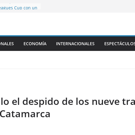
essi, el Inter
Leagues Cup con un
 Luis
ergencia en El
erte temporal de
ronograma de la
ONALES
ECONOMÍA
INTERNACIONALES
ESPECTÁCULO
obre la venta de
eros, qué vota el
ves
Luis Caputo
 a Catamarca
ulo el despido de los nueve t
n Catamarca