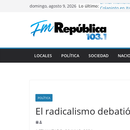
Saltar
El mal momento
Lo último:
domingo, agosto 9, 2026
Colapinto en Ita
al
Murió Jorge Mes
contenido
Messi
Milei vuelve al 
Ecuador y Col
Comienza la cu
Torneo Clausu
Gustavo recibi
LOCALES
POLÍTICA
SOCIEDAD
NACI
deportistas c
POLÍTICA
El radicalismo debatió