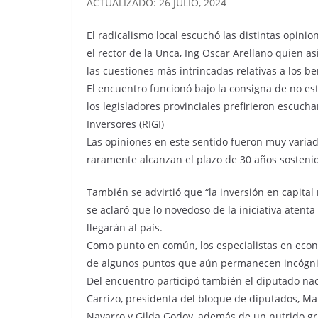
ACTUALIZADO: 26 JULIO, 2024
El radicalismo local escuchó las distintas opini
el rector de la Unca, Ing Oscar Arellano quien a
las cuestiones más intrincadas relativas a los b
El encuentro funcionó bajo la consigna de no est
los legisladores provinciales prefirieron escuch
Inversores (RIGI)
Las opiniones en este sentido fueron muy variad
raramente alcanzan el plazo de 30 años sostenido
También se advirtió que “la inversión en capita
se aclaró que lo novedoso de la iniciativa atent
llegarán al país.
Como punto en común, los especialistas en econ
de algunos puntos que aún permanecen incógni
Del encuentro participó también el diputado naci
Carrizo, presidenta del bloque de diputados, Mam
Navarro y Gilda Godoy, además de un nutrido gr