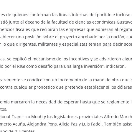
ones de quienes conforman las líneas internas del partido e inclus
sistió junto al decano de la facultad de ciencias económicas Gustavo
eneficios fiscales que recibirán las empresas que adhieran al régim
ablecer una posición sobre el proyecto aprobado por la nación, cue
ar lo que dirigentes, militantes y especialistas tenían para decir s
as. se explicó el mecanismo de los incentivos y se advirtieron al
 por el RIGI como desafío para una larga inversión”, indicaron.
l raramente se condice con un incremento de la mano de obra que s
a contra cualquier pronostico que pretenda establecer si los dólare
omía marcaron la necesidad de esperar hasta que se reglamente la
tos.
onal Francisco Monti y los legisladores provinciales Alfredo March
erto Acuña, Alejandra Pons, Alicia Paz y Luis Fadel. También asisti
upo de dirigentes.