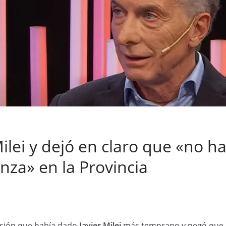
ilei y dejó en claro que «no h
nza» en la Provincia
rsión que había dado
Javier Milei
más temprano y negó que h