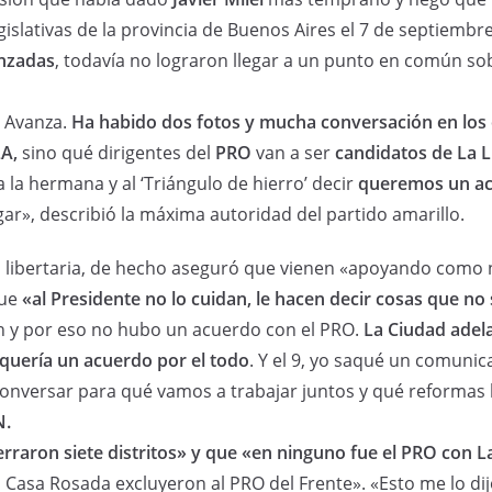
islativas de la provincia de Buenos Aires el 7 de septiembre
nzadas
, todavía no lograron llegar a un punto en común sob
d Avanza.
Ha habido dos fotos y mucha conversación en los 
A,
sino qué dirigentes del
PRO
van a ser
candidatos de La 
a hermana y al ‘Triángulo de hierro’ decir
queremos un acu
gar», describió la máxima autoridad del partido amarillo.
ón libertaria, de hecho aseguró que vienen «apoyando como n
que
«al Presidente no lo cuidan, le hacen decir cosas que no
ón y por eso no hubo un acuerdo con el PRO.
La Ciudad adela
 quería un acuerdo por el todo
. Y el 9, yo saqué un comuni
conversar para qué vamos a trabajar juntos y qué reformas
N.
erraron siete distritos» y que «en ninguno fue el PRO con 
 Casa Rosada excluyeron al PRO del Frente». «Esto me lo di