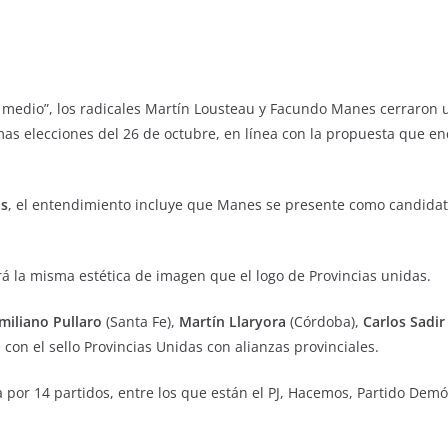
l medio”, los radicales Martín Lousteau y Facundo Manes cerraron 
imas elecciones del 26 de octubre, en línea con la propuesta que e
as
, el entendimiento incluye que Manes se presente como candidat
á la misma estética de imagen que el logo de Provincias unidas.
iliano Pullaro
(Santa Fe),
Martín Llaryora
(Córdoba),
Carlos Sadir
e con el sello Provincias Unidas con alianzas provinciales.
or 14 partidos, entre los que están el PJ, Hacemos, Partido Demócr