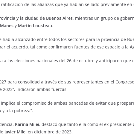
 ratificación de las alianzas que ya habían sellado previamente en o
rovincia y la ciudad de Buenos Aires
, mientras un grupo de gobern
 Manes
y
Martín Lousteau
.
ue había alcanzado entre todos los sectores para la provincia de Bu
rmar el acuerdo, tal como confirmaron fuentes de ese espacio a la
A
ra a las elecciones nacionales del 26 de octubre y anticiparon que
027 para consolidad a través de sus representantes en el Congreso
de 2023”, indicaron ambas fuerzas.
o implica el compromiso de ambas bancadas de evitar que prospere 
 y a la pobreza”.
idencia,
Karina Milei
, destacó que tanto ella como el ex presidente
 de
Javier Milei
en diciembre de 2023.