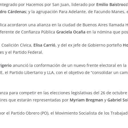
 integrado por Hacemos por San Juan, liderado por
Emilio Baistrocc
dro Cárdenas
; y la agrupación Para Adelante, de Facundo Manes,
Pública acordaron una alianza en la ciudad de Buenos Aires llamad
referente de Confianza Pública
Graciela Ocaña
en la nómina que pos
 Coalición Cívica,
Elisa Carrió
, y del ex jefe de Gobierno porteño
Ho
s y el Partido Federal.
rigerio
anunció la conformación de un nuevo frente electoral en la 
E, el Partido Libertario y LLA, con el objetivo de “consolidar un cam
lianza para competir en las elecciones legislativas del 26 de octub
Aires que estarán representadas por
Myriam Bregman
y
Gabriel So
or el Partido Obrero (PO), el Movimiento Socialista de los Trabajad