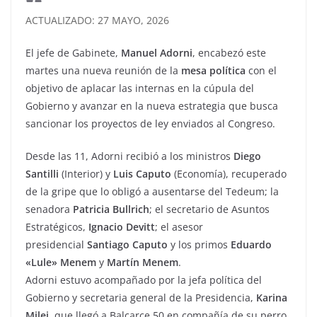
ACTUALIZADO: 27 MAYO, 2026
El jefe de Gabinete,
Manuel Adorni
, encabezó este
martes una nueva reunión de la
mesa política
con el
objetivo de aplacar las internas en la cúpula del
Gobierno y avanzar en la nueva estrategia que busca
sancionar los proyectos de ley enviados al Congreso.
Desde las 11, Adorni recibió a los ministros
Diego
Santilli
(Interior) y
Luis Caputo
(Economía), recuperado
de la gripe que lo obligó a ausentarse del Tedeum; la
senadora
Patricia Bullrich
; el secretario de Asuntos
Estratégicos,
Ignacio Devitt
; el asesor
presidencial
Santiago Caputo
y los primos
Eduardo
«Lule» Menem
y
Martín Menem
.
Adorni estuvo acompañado por la jefa política del
Gobierno y secretaria general de la Presidencia,
Karina
Milei
, que llegó a Balcarce 50 en compañía de su perro