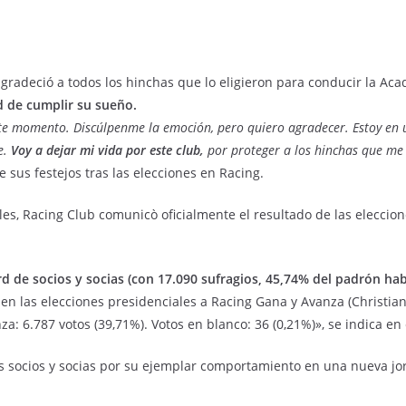
agradeció a todos los hinchas que lo eligieron para conducir la Ac
ad de cumplir su sueño.
e momento. Discúlpenme la emoción, pero quiero agradecer. Estoy en u
e.
Voy a dejar mi vida por este club,
por proteger a los hinchas que me 
e sus festejos tras las elecciones en Racing.
s, Racing Club comunicò oficialmente el resultado de las eleccion
d de socios y socias (con 17.090 sufragios, 45,74% del padrón habi
en las elecciones presidenciales a Racing Gana y Avanza (Christian 
: 6.787 votos (39,71%). Votos en blanco: 36 (0,21%)», se indica en 
ros socios y socias por su ejemplar comportamiento en una nueva j