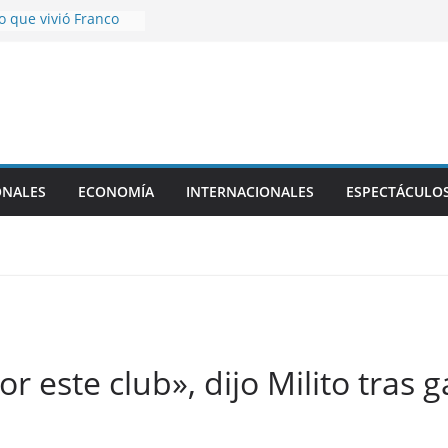
 que vivió Franco
lia
si, padre de Lionel
país tras los viajes a
ombia
arta fecha del
ra
ó a reconocidos
ONALES
ECONOMÍA
INTERNACIONALES
ESPECTÁCULO
atamarqueños
or este club», dijo Milito tras 