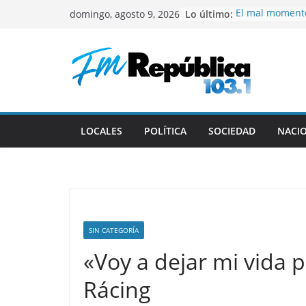
Saltar
Lo último:
El mal momento
domingo, agosto 9, 2026
al
Colapinto en Ita
Murió Jorge Mes
contenido
Messi
Milei vuelve al 
Ecuador y Col
Comienza la cu
Torneo Clausu
Gustavo recibi
LOCALES
POLÍTICA
SOCIEDAD
NACI
deportistas c
SIN CATEGORÍA
«Voy a dejar mi vida p
Rácing