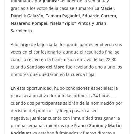
fulminados por
Juanicar
-el líder de la semana- y
gracias a los votos de la casa se sumaron
La Maciel,
Danelik Galazán, Tamara Paganini, Eduardo Carrera,
Nazareno Pompei, Yisela “Yipio” Pintos y Brian
Sarmiento
.
A lo largo de la jornada, los participantes emitieron sus
votos en el confesionario, aunque el resultado final se
conoció recién en la transmisión en vivo de las 22:30,
cuando
Santiago del Moro
fue revelando uno a uno los
nombres que quedaron en la cuerda floja.
En esta oportunidad, hubo condiciones especiales: la
placa será positiva durante las primeras 24 horas —
cuando dos participantes saldrán de la nominación por
decisión del público— y luego pasará a ser
negativa.
Juanicar
cuenta con inmunidad tras ganar la
prueba semanal, mientras que
Franco Zunino
y
Martín
Rodríguez
ya estaban fulminados y fueron directo a