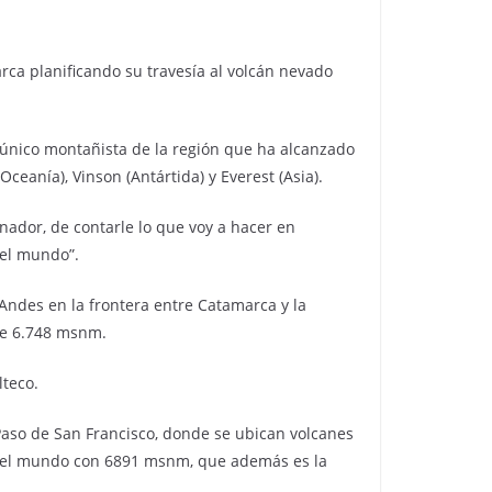
arca planificando su travesía al volcán nevado
 único montañista de la región que ha alcanzado
ceanía), Vinson (Antártida) y Everest (Asia).
nador, de contarle lo que voy a hacer en
del mundo”.
Andes en la frontera entre Catamarca y la
ene 6.748 msnm.
lteco.
Paso de San Francisco, donde se ubican volcanes
lto del mundo con 6891 msnm, que además es la