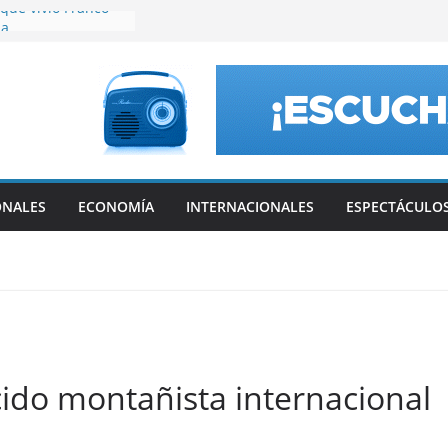
que vivió Franco
ia
i, padre de Lionel
ís tras los viajes a
bia
ta fecha del
a reconocidos
amarqueños
ONALES
ECONOMÍA
INTERNACIONALES
ESPECTÁCULO
cido montañista internacional