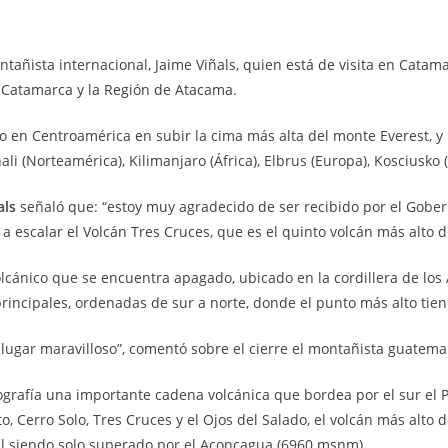
ntañista internacional, Jaime Viñals, quien está de visita en Catam
e Catamarca y la Región de Atacama.
o en Centroamérica en subir la cima más alta del monte Everest, y
 (Norteamérica), Kilimanjaro (África), Elbrus (Europa), Kosciusko (O
als
señaló que: “estoy muy agradecido de ser recibido por el Gober
 escalar el Volcán Tres Cruces, que es el quinto volcán más alto 
lcánico que se encuentra apagado, ubicado en la cordillera de los 
rincipales, ordenadas de sur a norte, donde el punto más alto ti
lugar maravilloso”, comentó sobre el cierre el montañista guatema
ografía una importante cadena volcánica que bordea por el sur el 
rto, Cerro Solo, Tres Cruces y el Ojos del Salado, el volcán más a
al siendo solo superado por el Aconcagua (6960 msnm).