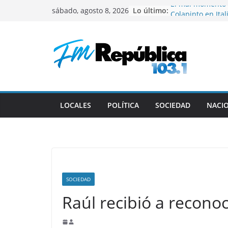
Saltar
El mal momento 
Lo último:
sábado, agosto 8, 2026
Colapinto en Ital
al
Murió Jorge Mess
contenido
Messi
Milei vuelve al pa
Ecuador y Colom
Comienza la cuar
Torneo Clausura
Gustavo recibió 
deportistas cat
LOCALES
POLÍTICA
SOCIEDAD
NACI
SOCIEDAD
Raúl recibió a recono