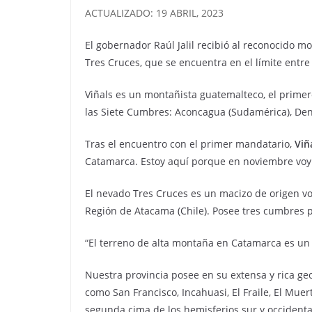
ACTUALIZADO: 19 ABRIL, 2023
El gobernador Raúl Jalil recibió al reconocido mo
Tres Cruces, que se encuentra en el límite entr
Viñals es un montañista guatemalteco, el primer
las Siete Cumbres: Aconcagua (Sudamérica), Denali
Tras el encuentro con el primer mandatario,
Viñ
Catamarca. Estoy aquí porque en noviembre voy a
El nevado Tres Cruces es un macizo de origen vo
Región de Atacama (Chile). Posee tres cumbres p
“El terreno de alta montaña en Catamarca es un 
Nuestra provincia posee en su extensa y rica ge
como San Francisco, Incahuasi, El Fraile, El Mue
segunda cima de los hemisferios sur y occident