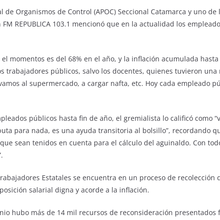
nal de Organismos de Control (APOC) Seccional Catamarca y uno de l
on FM REPUBLICA 103.1 mencionó que en la actualidad los emplead
 el momentos es del 68% en el año, y la inflación acumulada hasta
los trabajadores públicos, salvo los docentes, quienes tuvieron una
amos al supermercado, a cargar nafta, etc. Hoy cada empleado púb
leados públicos hasta fin de año, el gremialista lo calificó como 
uta para nada, es una ayuda transitoria al bolsillo”, recordando 
 que sean tenidos en cuenta para el cálculo del aguinaldo. Con tod
.
 Trabajadores Estatales se encuentra en un proceso de recolección 
osición salarial digna y acorde a la inflación.
io hubo más de 14 mil recursos de reconsideración presentados f