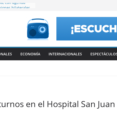
ia, con agenda
iones bilaterales
ta fecha del
a reconocidos
amarqueños
que vivió Franco
ia
 en general la ley
privada, pero tuvo
ONALES
ECONOMÍA
INTERNACIONALES
ESPECTÁCULO
apítulo
urnos en el Hospital San Juan