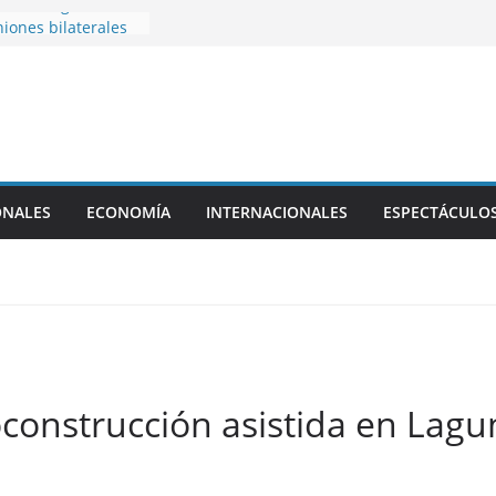
ia, con agenda
iones bilaterales
ta fecha del
a reconocidos
amarqueños
que vivió Franco
ia
 en general la ley
ONALES
ECONOMÍA
INTERNACIONALES
ESPECTÁCULO
privada, pero tuvo
apítulo
toconstrucción asistida en Lag