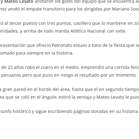
a y Mateo Levato
anotaron los goles del equipo que se encuentra a
nez anotó el empate transitorio para los dirigidos por Mariano Sos
ló al tercer puesto con tres puntos, casillero que lo mantiene en z
unidades, y arriba de todo manda Atlético Nacional con siete.
a presentación que ofreció Patronato estuvo a tono de la fiesta que 
asmado para siempre en la historia.
a de 22 años robó el cuero en el medio, emprendió una corrida feno
s peruanos pero que puso en riesgo el resultado por un momento.
na gran pared en el borde del área, hasta que el en segundo tiempo 
lea que se coló en el ángulo, estiró la ventaja y Mateo Levato le puso
riunfo histórico y sigue escribiendo páginas doradas en su histori