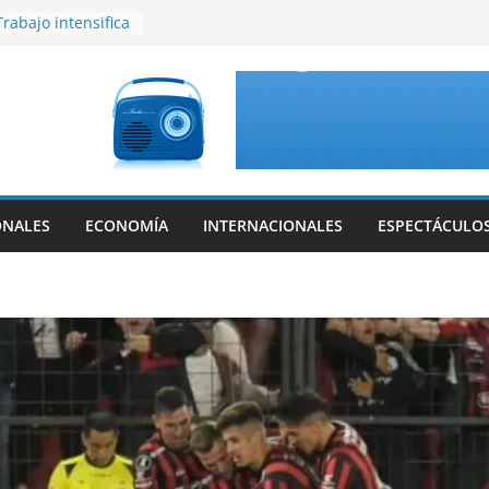
Trabajo intensifica
orales
ompió el silencio
ndalo con
 a Estudiantes y
er triunfo en el
no se sacaron
ONALES
ECONOMÍA
INTERNACIONALES
ESPECTÁCULO
ojo vivo: gritos,
laca de nominados