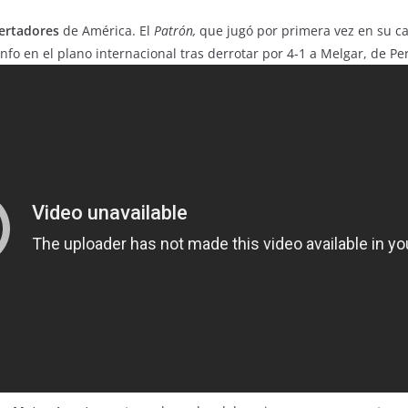
ertadores
de América. El
Patrón,
que jugó por primera vez en su c
fo en el plano internacional tras derrotar por 4-1 a Melgar, de Per