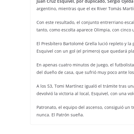
Juan Cruz Esquivel, por duplicado, Sergio Ojed
argentino, mientras que el ex River Tomás Martí
Con este resultado, el conjunto entrerriano esca
tanto, como escolta aparece Olimpia, con cinco 
El Presbítero Bartolomé Grella lució repleto y l
Esquivel con un gol (el primero) que quedará pl
En apenas cuatro minutos de juego, el futbolist
del dueño de casa, que sufrió muy poco ante lo
A los 53, Tomi Martínez igualó el trámite tras u
devolvió la victoria al local, Esquivel, con una vo
Patronato, el equipo del ascenso, consiguió un t
nunca. El Patrón sueña.