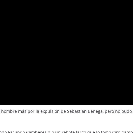
n hombre más por la expulsión de Sebastián Benega, pero no pudo q
ando Facundo Cambeses dio un rebote largo que lo tomó Ciro Campu