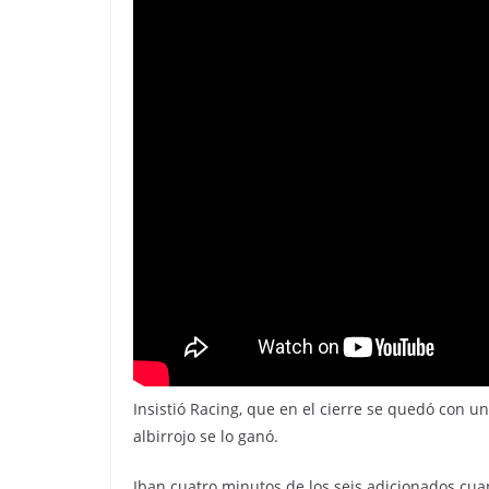
Insistió Racing, que en el cierre se quedó con u
albirrojo se lo ganó.
Iban cuatro minutos de los seis adicionados cu