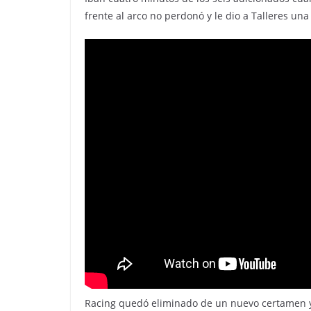
frente al arco no perdonó y le dio a Talleres una 
Racing quedó eliminado de un nuevo certamen y 