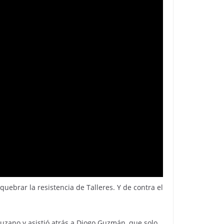
uebrar la resistencia de Talleres. Y de contra el
zano y asistió atrás a Diogo Guzmán, que solo