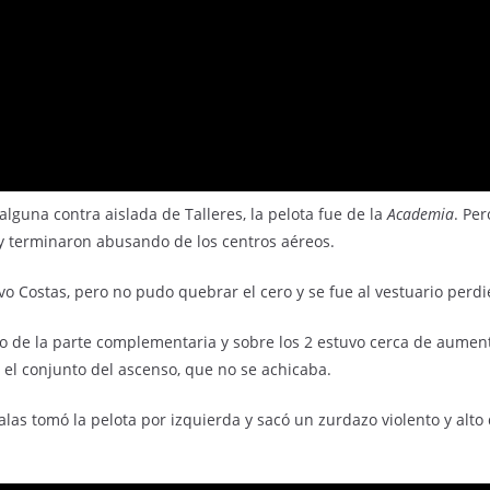
 alguna contra aislada de Talleres, la pelota fue de la
Academia
. Pe
y terminaron abusando de los centros aéreos.
o Costas, pero no pudo quebrar el cero y se fue al vestuario perd
nicio de la parte complementaria y sobre los 2 estuvo cerca de aume
s el conjunto del ascenso, que no se achicaba.
alas tomó la pelota por izquierda y sacó un zurdazo violento y alto