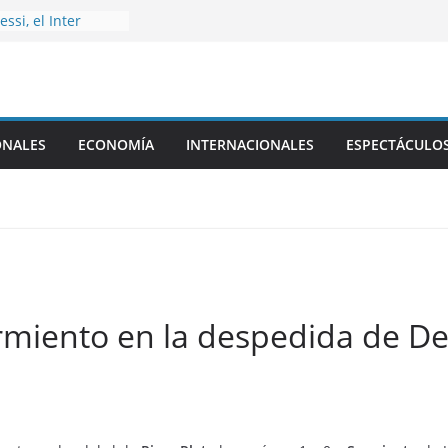
ssi, el Inter
eagues Cup con un
Luis
rgencia en El
rte temporal de
onograma de la
ONALES
ECONOMÍA
INTERNACIONALES
ESPECTÁCULO
bre la venta de
ros, qué vota el
es
uis Caputo
a Catamarca
armiento en la despedida de D