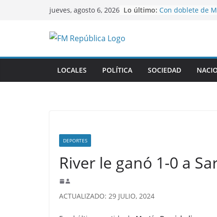
Saltar
Lo último:
Con doblete de Me
jueves, agosto 6, 2026
al
Miami abrió la L
triunfo ante San 
contenido
Operativo de eme
Rodeo tras el fue
viento
Se confirmó el cr
LOCALES
POLÍTICA
SOCIEDAD
NACI
Copa Argentina
Sin el capítulo so
tierras a extranje
Senado este juev
Diego Santilli y L
postergan viaje 
DEPORTES
River le ganó 1-0 a S
ACTUALIZADO: 29 JULIO, 2024