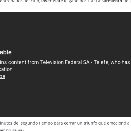
entrenador del club,
River Plate
le ganó por 1 a 0 a
Sarmiento
de J
minutos del segundo tiempo para cerrar un triunfo que emocionó a 
ver no se va».