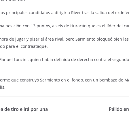
os principales candidatos a dirigir a River tras la salida del exde
ima posición con 13 puntos, a seis de Huracán que es el líder del ca
hora de jugar y pisar el área rival, pero Sarmiento bloqueó bien las 
ado para el contraataque.
anuel Lanzini, quien había definido de derecha contra el segundo
norme que construyó Sarmiento en el fondo, con un bombazo de Mas
is.
a de tiro e irá por una
Pálido e