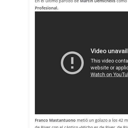
En el último partido de
Martín Demichelis
como 
Profesional.
Franco Mastantuono
metió un golazo a los 42 
de River con el cántico «Micho es de River, de Ri