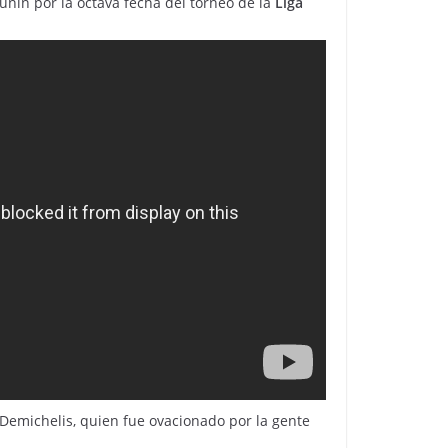
unín por la octava fecha del torneo de la
Liga
Demichelis, quien fue ovacionado por la gente