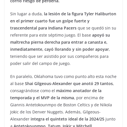
corrió riesgo de perderla.
Sin lugar a duda,
la lesión de la figura Tyler Haliburton
en el primer cuarto fue un golpe fuerte y
trascendental para Indiana Pacers
que se quedó sin su
referente para este séptimo juego. El base
apoyó su
maltrecha pierna derecha para entrar a canasta e,
inmediatamente, cayó llorando y sin poder apoyar
,
teniendo que ser asistido por sus compañeros para
poder salir del campo de juego.
En paralelo, Oklahoma tuvo como punto alto esta noche
al base
Shai Gilgeous-Alexander que anotó 29 tantos
,
consagrándose como el
máximo anotador de la
temporada y el MVP de la misma
, por encima de
Giannis Antetokounmpo de Boston Celtics y de Nikola
Jokic de los Denver Nuggets. Además, Gilgeous-
Alexander
integra el quinteto ideal de la 2024/25
junto
a
Antetokounmpo, Tatum, Jokic y Mitchell.