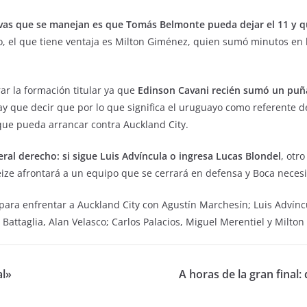
tivas que se manejan es que Tomás Belmonte pueda dejar el 11 y q
o, el que tiene ventaja es Milton Giménez, quien sumó minutos en 
rar la formación titular ya que
Edinson Cavani recién sumó un puñad
y que decir que por lo que significa el uruguayo como referente de
que pueda arrancar contra Auckland City.
teral derecho: si sigue Luis Advíncula o ingresa Lucas Blondel
, otr
ize afrontará a un equipo que se cerrará en defensa y Boca necesi
para enfrentar a Auckland City con Agustín Marchesín; Luis Advíncu
 Battaglia, Alan Velasco; Carlos Palacios, Miguel Merentiel y Milt
al»
A horas de la gran fina