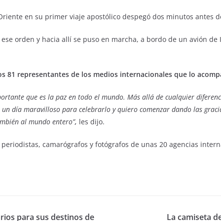
riente en su primer viaje apostólico despegó dos minutos antes de 
en ese orden y hacia allí se puso en marcha, a bordo de un avión d
 a los 81 representantes de los medios internacionales que lo aco
ortante que es la paz en todo el mundo. Más allá de cualquier diferen
s un día maravilloso para celebrarlo y quiero comenzar dando las gracia
también al mundo entero”
,
les dijo.
 a periodistas, camarógrafos y fotógrafos de unas 20 agencias inte
arios para sus destinos de
La camiseta de