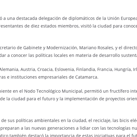
ibió a una destacada delegación de diplomáticos de la Unión Europ
esentantes de diez estados miembros, visitó la ciudad para conocer
cretario de Gabinete y Modernización, Mariano Rosales, y el direct
dar a conocer las políticas locales en materia de desarrollo sustent
emania, Austria, Croacia, Eslovenia, Finlandia, Francia, Hungría, Ir
ras e instituciones empresariales de Catamarca.
biente en el Nodo Tecnológico Municipal, permitió un fructífero in
de la ciudad para el futuro y la implementación de proyectos orie
sus políticas ambientales en la ciudad, el reciclaje, las bicis eléc
reparan a las nuevas generaciones a lidiar con las tecnologías nueva
tico también destacó la importancia de estas iniciativas para el fu