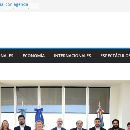
ia, con agenda
iones bilaterales
ta fecha del
a reconocidos
amarqueños
que vivió Franco
ia
 en general la ley
ONALES
ECONOMÍA
INTERNACIONALES
ESPECTÁCULO
privada, pero tuvo
apítulo